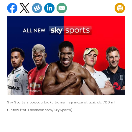
Sky Sports z powodu braku transmisji może stracić ok. 700 mln
funtów (fot. Facebook.com/SkySports)