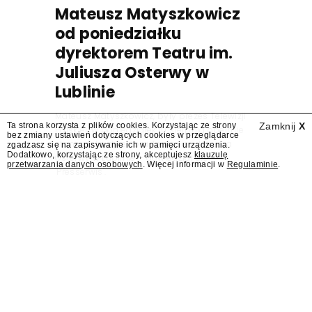
Mateusz Matyszkowicz
od poniedziałku
dyrektorem Teatru im.
Juliusza Osterwy w
Lublinie
Mateusz Matyszkowicz, były prezes Telewizji
Ta strona korzysta z plików cookies. Korzystając ze strony
Zamknij
X
Polskiej, w poniedziałek 10 sierpnia obejmie
bez zmiany ustawień dotyczących cookies w przeglądarce
stanowisko dyrektora Teatru im. Juliusza
zgadzasz się na zapisywanie ich w pamięci urządzenia.
Dodatkowo, korzystając ze strony, akceptujesz
klauzulę
Osterwy w Lublinie – dowiedział się
przetwarzania danych osobowych
. Więcej informacji w
Regulaminie
.
"Presserwis".