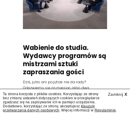
Wabienie do studia.
Wydawcy programów są
mistrzami sztuki
zapraszania gości
Dziś, jutro ani pojutrze nie da rady?
Odezwiemy się za miesiąc albo dwa.
Wydawcy programów są mistrzami sztuki
Ta strona korzysta z plików cookies. Korzystając ze strony
Zamknij
X
bez zmiany ustawień dotyczących cookies w przeglądarce
zapraszania gości.
zgadzasz się na zapisywanie ich w pamięci urządzenia.
Dodatkowo, korzystając ze strony, akceptujesz
klauzulę
przetwarzania danych osobowych
. Więcej informacji w
Regulaminie
.