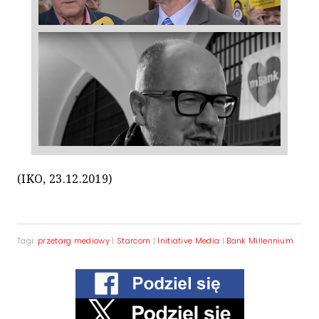
(IKO, 23.12.2019)
Tagi:
przetarg mediowy
|
Starcom
|
Initiative Media
|
Bank Millennium