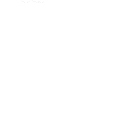
Marek Twaróg.
KRRiT: Maciejowi
Świrskiemu nadal
przysługuje