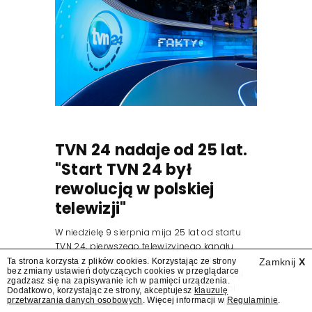
TVN 24 nadaje od 25 lat.
"Start TVN 24 był
rewolucją w polskiej
telewizji"
W niedzielę 9 sierpnia mija 25 lat od startu
TVN 24, pierwszego telewizyjnego kanału
informacyjnego w Polsce. Na ten dzień
Ta strona korzysta z plików cookies. Korzystając ze strony
Zamknij
X
bez zmiany ustawień dotyczących cookies w przeglądarce
zaplanowano finał urodzinowej trasy stacji
zgadzasz się na zapisywanie ich w pamięci urządzenia.
"Jesteśmy stąd". 25 lat TVN 24 dla Press.pl
Dodatkowo, korzystając ze strony, akceptujesz
klauzulę
przetwarzania danych osobowych
. Więcej informacji w
Regulaminie
.
podsumowują Jarosław Kuźniar, Tomasz Lis i