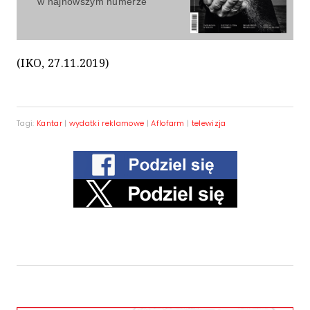
w najnowszym numerze
(IKO, 27.11.2019)
Tagi:
Kantar
|
wydatki reklamowe
|
Aflofarm
|
telewizja