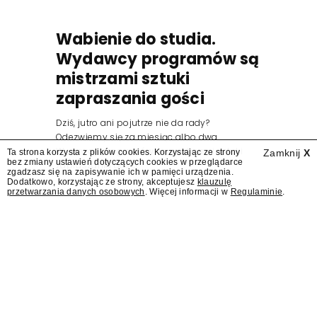
Wabienie do studia.
Wydawcy programów są
mistrzami sztuki
zapraszania gości
Dziś, jutro ani pojutrze nie da rady?
Odezwiemy się za miesiąc albo dwa.
Wydawcy programów są mistrzami sztuki
Ta strona korzysta z plików cookies. Korzystając ze strony
Zamknij
X
bez zmiany ustawień dotyczących cookies w przeglądarce
zapraszania gości.
zgadzasz się na zapisywanie ich w pamięci urządzenia.
Dodatkowo, korzystając ze strony, akceptujesz
klauzulę
przetwarzania danych osobowych
. Więcej informacji w
Regulaminie
.