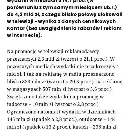
wydatki w mediach o 14,7 proc. (w
porównaniu z tym samym miesiącem ub.r.)
do 4,2 mld zł, z czego blisko połowę ulokowali
w telewizji - wynika z danych cennikowych
Kantar (bez uwzględnienia rabatów i reklam
w internecie).
Na promocję w telewizji reklamodawcy
przeznaczyli 2,3 mld zł (wzrost o 21,1 proc.). W
pozostałych mediach wydatki nie przekroczyły 1
mld zł. I tak na reklamę w radiu przeznaczono
blisko 833 mln zł (wzrost o 20,6 proc.), na reklamę
w magazynach 507 mln zł (wzrost o 5,6 proc.).
Zwiększono także wydatki na promocję w
indoorze – 10 mln zł (wzrost o 2,8 proc.).
Ograniczono natomiast wydatki w dziennikach –
145 mln zł (spadek o 2,8 proc.), outdoorze – 144
mln zł (spadek o 13,2 proc.), kinach – 238 mln zł