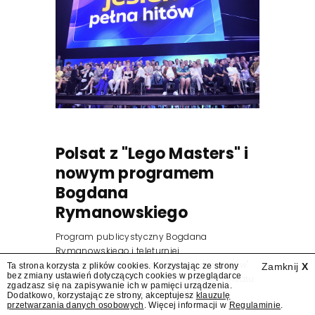
Polsat z "Lego Masters" i
nowym programem
Bogdana
Rymanowskiego
Program publicystyczny Bogdana
Rymanowskiego i teleturniej
muzyczny "Hitster. Muzyczna gra przebojów"
Ta strona korzysta z plików cookies. Korzystając ze strony
Zamknij
X
bez zmiany ustawień dotyczących cookies w przeglądarce
znajdą się wśród jesiennych nowości Polsatu.
zgadzasz się na zapisywanie ich w pamięci urządzenia.
Polsat przejmuje od TVN program "Lego
Dodatkowo, korzystając ze strony, akceptujesz
klauzulę
przetwarzania danych osobowych
. Więcej informacji w
Regulaminie
.
Masters".