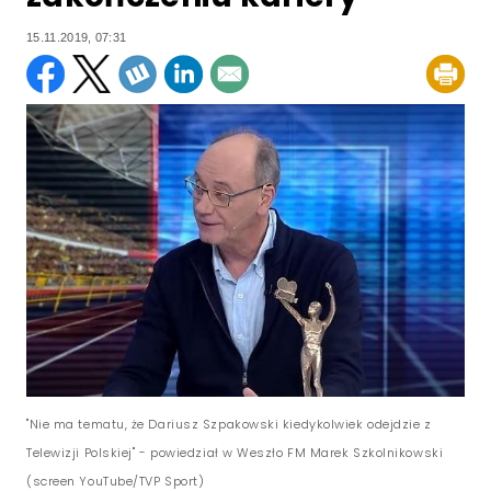
15.11.2019, 07:31
"Nie ma tematu, że Dariusz Szpakowski kiedykolwiek odejdzie z
Telewizji Polskiej" - powiedział w Weszło FM Marek Szkolnikowski
(screen YouTube/TVP Sport)