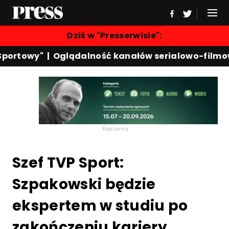
Dziś w "Presserwisie":
ortowy"
|
Oglądalność kanałów serialowo-filmow
Reklama
Szef TVP Sport:
Szpakowski będzie
ekspertem w studiu po
zakończeniu kariery