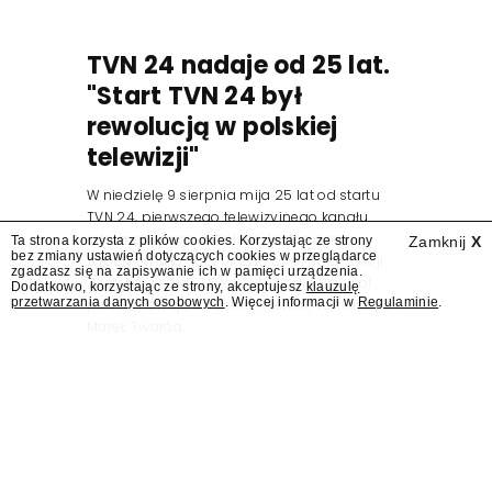
TVN 24 nadaje od 25 lat.
"Start TVN 24 był
rewolucją w polskiej
telewizji"
W niedzielę 9 sierpnia mija 25 lat od startu
TVN 24, pierwszego telewizyjnego kanału
informacyjnego w Polsce. Na ten dzień
Ta strona korzysta z plików cookies. Korzystając ze strony
Zamknij
X
bez zmiany ustawień dotyczących cookies w przeglądarce
zaplanowano finał urodzinowej trasy stacji
zgadzasz się na zapisywanie ich w pamięci urządzenia.
"Jesteśmy stąd". 25 lat TVN 24 dla Press.pl
Dodatkowo, korzystając ze strony, akceptujesz
klauzulę
przetwarzania danych osobowych
. Więcej informacji w
Regulaminie
.
podsumowują Jarosław Kuźniar, Tomasz Lis i
Marek Twaróg.