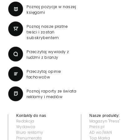
Wniosek o przedłużenie
koncesji dla TVN 24 BiS
wpłynął do KRRiT
TVN SA wystąpiła do Krajowej Rady Radiofonii
i Telewizji o przedłużenie koncesji kablowo-
satelitarnej dla telewizji TVN 24 BiS –
dowiedział się "Presserwis".