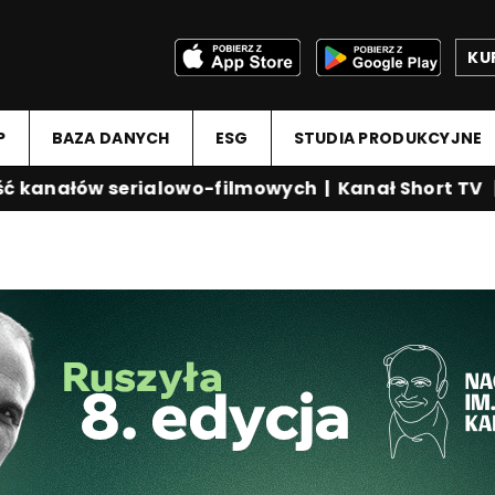
KU
P
BAZA DANYCH
ESG
STUDIA PRODUKCYJNE
anałów serialowo-filmowych
|
Kanał Short TV
|
M