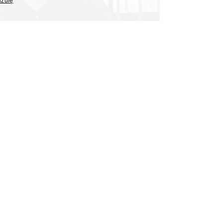
uzulę
autorem nowego programu
Polsat News
rter "Interwencji" Polsatu, poprowadzi nowy program