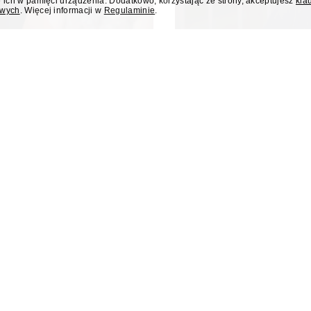
 ich w pamięci urządzenia. Dodatkowo, korzystając ze strony, akceptujesz
kla
owych
. Więcej informacji w
Regulaminie
.
dziła debatę w
Rafał Zalewski 
 Prezydenta
kryminalnego w 
prowadziła debatę publicystów
Rafał Zalewski, wieloletni repo
zydenta wydarzenia z okazji
w Polsat News.
ockiego na prezydenta.