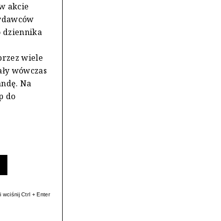
w akcie
wydawców
o dziennika
przez wiele
wały wówczas
andę. Na
p do
 wciśnij Ctrl + Enter