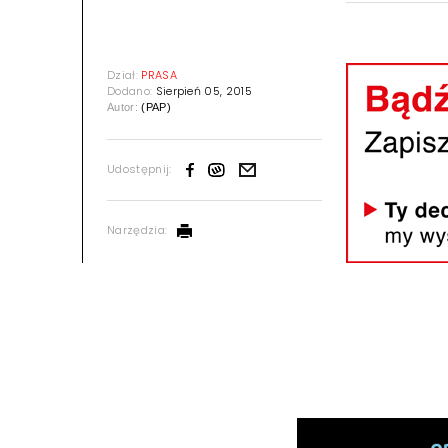
Dział:
PRASA
Dodano:
Sierpień 05, 2015
Autor:
(PAP)
Udostępnij:
Narzędzia: