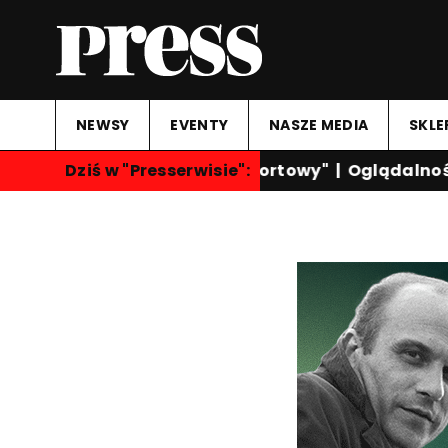
NEWSY
EVENTY
NASZE MEDIA
SKLE
Dziś w "Presserwisie":
"Przegląd Sportowy"
|
Oglądalność k