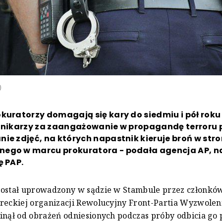
)
kuratorzy domagają się kary do siedmiu i pół roku
ennikarzy za zaangażowanie w propagandę terroru 
ie zdjęć, na których napastnik kieruje broń w str
ego w marcu prokuratora - podała agencja AP, n
ę PAP.
został uprowadzony w sądzie w Stambule przez członków
reckiej organizacji Rewolucyjny Front-Partia Wyzwolen
inął od obrażeń odniesionych podczas próby odbicia go p