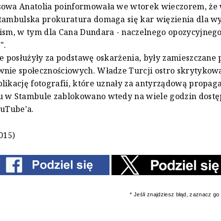
sowa Anatolia poinformowała we wtorek wieczorem, że 
stambulska prokuratura domaga się kar więzienia dla 
ism, w tym dla Cana Dundara - naczelnego opozycyjneg
".
re posłużyły za podstawę oskarżenia, były zamieszczane 
wnie społecznościowych. Władze Turcji ostro skrytyko
likację fotografii, które uznały za antyrządową propag
u w Stambule zablokowano wtedy na wiele godzin dostę
ouTube'a.
015)
* Jeśli znajdziesz błąd, zaznacz go i