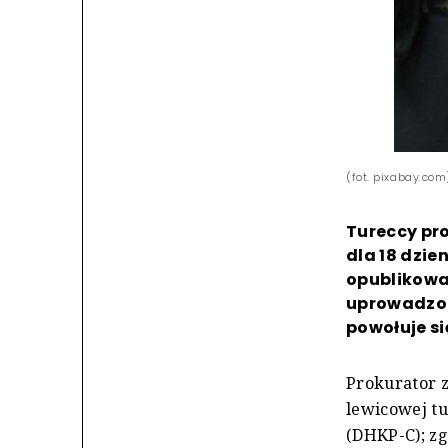
(fot. pixabay.com
Tureccy pro
dla 18 dzi
opublikowan
uprowadzon
powołuje si
Prokurator 
lewicowej tu
(DHKP-C); zg