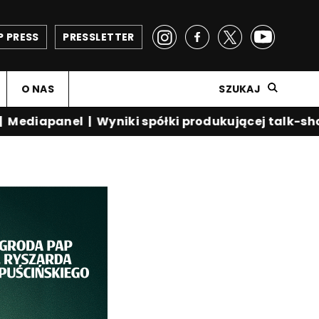
P PRESS
PRESSLETTER
O NAS
SZUKAJ
ediapanel
|
Wyniki spółki produkującej talk-show 