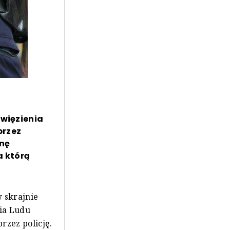
 więzienia
przez
onę
a którą
 skrajnie
ia Ludu
rzez policję.