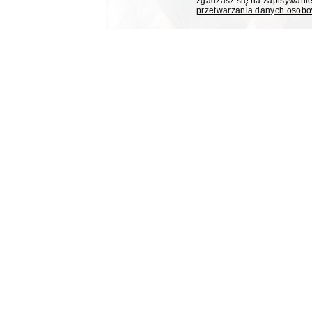
zgadzasz się na zapisywanie
przetwarzania danych osob
Dorota Gawryluk poprowa
trakcie eventu Kancelarii
Dziennikarka Polsat News Dorota Gawryluk po
podczas zorganizowanego przez Kancelarię Pre
pierwszej rocznicy zaprzysiężenia Karola Nawr