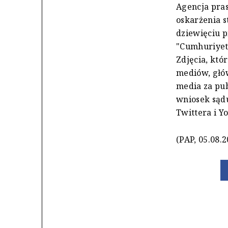
Agencja pra
oskarżenia 
dziewięciu p
"Cumhuriyet
Zdjęcia, któ
mediów, głó
media za pub
wniosek sąd
Twittera i Y
(PAP, 05.08.2