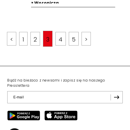
z Woronicza
<
1
2
3
4
5
>
Bądź na bieżaco z newsami i zapisz się na naszego
Presslettera