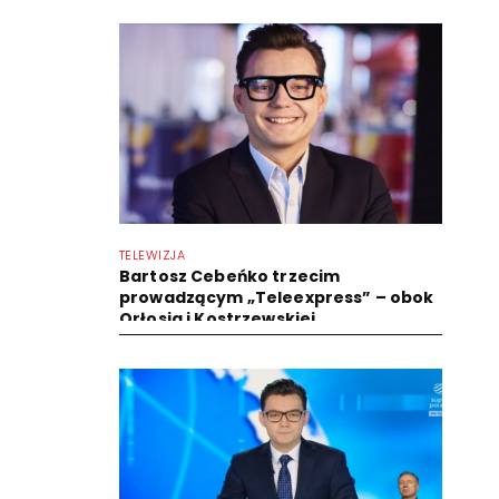
TELEWIZJA
Bartosz Cebeńko trzecim
prowadzącym „Teleexpress” – obok
Orłosia i Kostrzewskiej