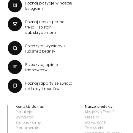
Poznaj pozycje w naszej
księgarni
Poznaj nasze płatne
treści i zostań
subskrybentem
Przeczytaj wywiady z
ludźmi z branży
Przeczytaj opinie
fachowców
Poznaj raporty ze świata
reklamy i mediów
Kontakty do nas
Nasze produkty:
Redakcja
Magazyn "Press"
Wydawca
Press.pl
Biuro reklamy
AD wo/MAN
Prenumerata
Top Marka