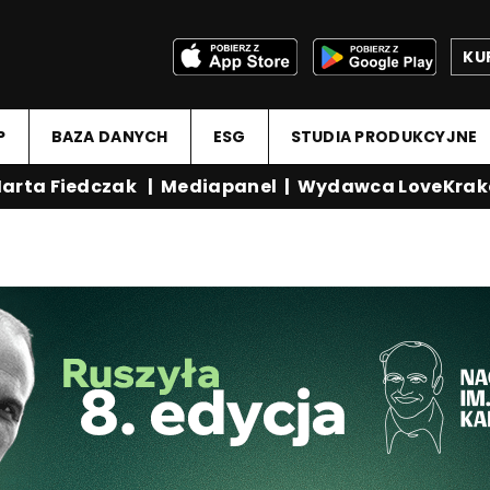
KU
P
BAZA DANYCH
ESG
STUDIA PRODUKCYJNE
rta Fiedczak
|
Mediapanel
|
Wydawca LoveKrako