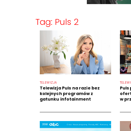
Tag: Puls 2
TELEWIZJA
TELEW
Telewizja Puls na razie bez
Puls
kolejnych programów z
ofer
gatunku infotainment
w pr