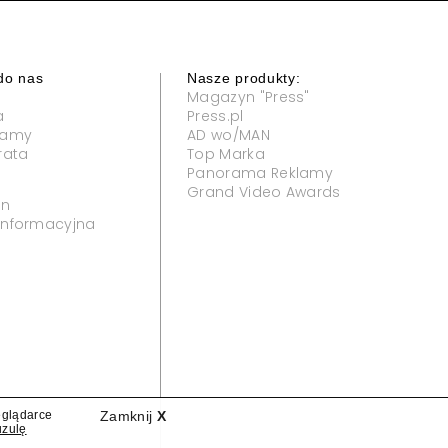
do nas
Nasze produkty:
Magazyn "Press"
a
Press.pl
klamy
AD wo/MAN
rata
Top Marka
Panorama Reklamy
Grand Video Awards
in
 informacyjna
eglądarce
Zamknij
X
uzulę