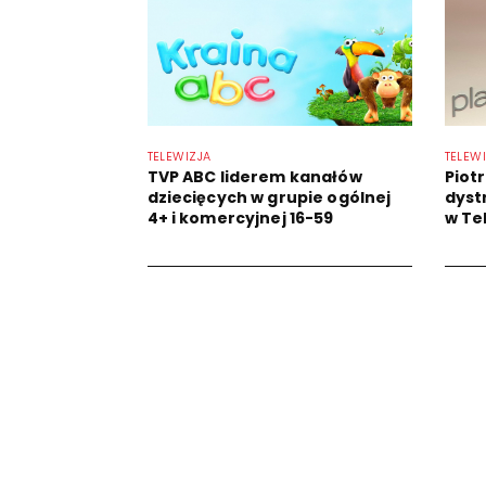
TELEWIZJA
TELEW
TVP ABC liderem kanałów
Piot
dziecięcych w grupie ogólnej
dystr
4+ i komercyjnej 16-59
w Tel