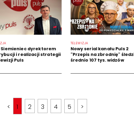
IZJA
TELEWIZJA
r Siemieniec dyrektorem
Nowy serial kanału Puls 2
ybucji i realizacji strategii
"Przepis na zbrodnię" śledz
ewizji Puls
średnio 107 tys. widzów
<
1
2
3
4
5
>