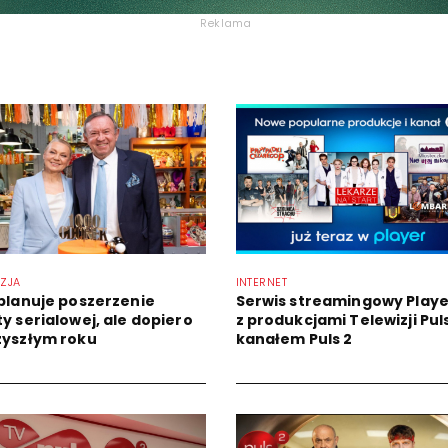
Reklama
IZJA
INTERNET
 planuje poszerzenie
Serwis streamingowy Playe
ty serialowej, ale dopiero
z produkcjami Telewizji Puls
zyszłym roku
kanałem Puls 2