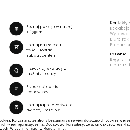
Kontakty 
a
Poznaj pozycje w naszej
Redakcja
księgarni
Wydawc
Biuro re
Prenume
Poznaj nasze płatne
treści i zostań
Prawne:
subskrybentem
Regulam
Klauzula
Przeczytaj wywiady z
ludźmi z branży
Przeczytaj opinie
fachowców
Poznaj raporty ze świata
reklamy i mediów
cookies. Korzystając ze strony bez zmiany ustawień dotyczących cookies w prz
 ich w pamięci urządzenia. Dodatkowo, korzystając ze strony, akceptujesz
kla
owych
. Więcej informacji w
Regulaminie
.