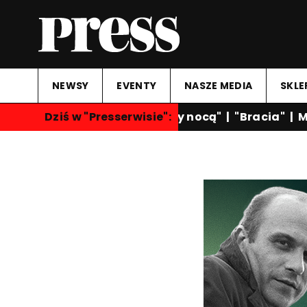
NEWSY
EVENTY
NASZE MEDIA
SKLE
Dziś w "Presserwisie":
"Rozmowy nocą"
|
"Bracia"
|
Ma