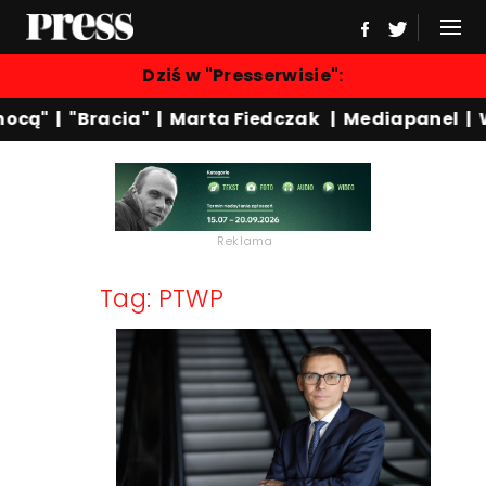
Dziś w "Presserwisie":
ocą"
|
"Bracia"
|
Marta Fiedczak
|
Mediapanel
|
W
Reklama
Tag: PTWP