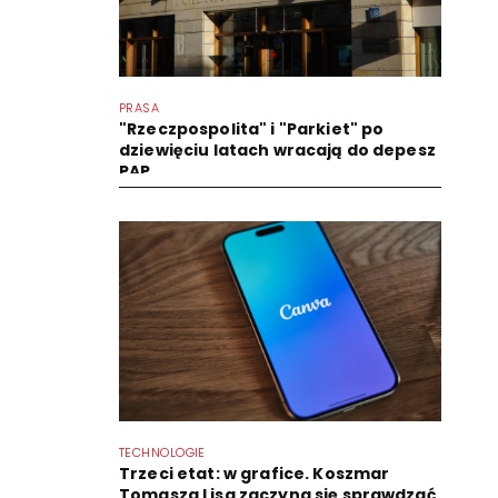
PRASA
"Rzeczpospolita" i "Parkiet" po
dziewięciu latach wracają do depesz
PAP
TECHNOLOGIE
Trzeci etat: w grafice. Koszmar
Tomasza Lisa zaczyna się sprawdzać