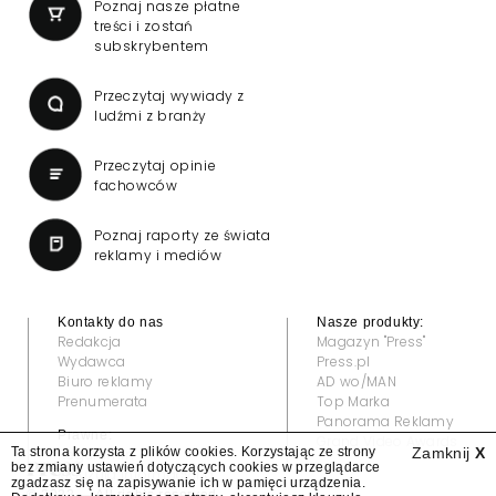
Poznaj nasze płatne
treści i zostań
subskrybentem
Przeczytaj wywiady z
ludźmi z branży
Przeczytaj opinie
fachowców
Poznaj raporty ze świata
reklamy i mediów
Kontakty do nas
Nasze produkty:
Redakcja
Magazyn "Press"
Wydawca
Press.pl
Biuro reklamy
AD wo/MAN
Prenumerata
Top Marka
Panorama Reklamy
Prawne:
Grand Video Awards
Ta strona korzysta z plików cookies. Korzystając ze strony
Zamknij
X
Regulamin
bez zmiany ustawień dotyczących cookies w przeglądarce
Klauzula informacyjna
zgadzasz się na zapisywanie ich w pamięci urządzenia.
© 2022 — All rights reserved