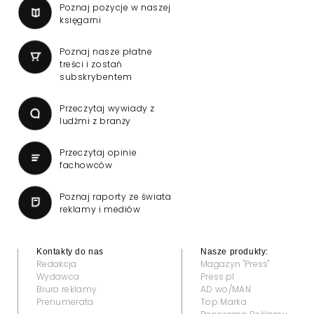
Poznaj pozycje w naszej
księgarni
Poznaj nasze płatne
treści i zostań
subskrybentem
Przeczytaj wywiady z
ludźmi z branży
Przeczytaj opinie
fachowców
Poznaj raporty ze świata
reklamy i mediów
Kontakty do nas
Nasze produkty:
Redakcja
Magazyn "Press"
Wydawca
Press.pl
Biuro reklamy
AD wo/MAN
Prenumerata
Top Marka