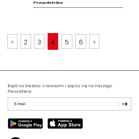
Crowdstrike
<
2
3
4
5
6
>
Bądź na bieżaco z newsami i zapisz się na naszego
Presslettera