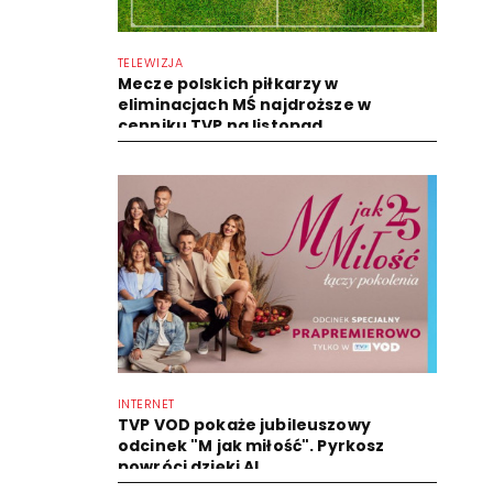
TELEWIZJA
Mecze polskich piłkarzy w
eliminacjach MŚ najdroższe w
cenniku TVP na listopad
INTERNET
TVP VOD pokaże jubileuszowy
odcinek "M jak miłość". Pyrkosz
powróci dzięki AI