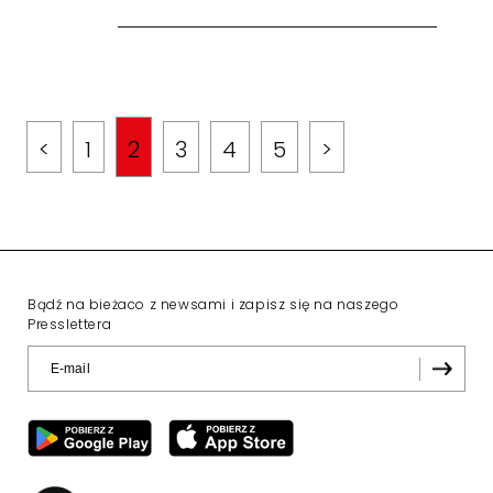
<
1
2
3
4
5
>
Bądź na bieżaco z newsami i zapisz się na naszego
Presslettera