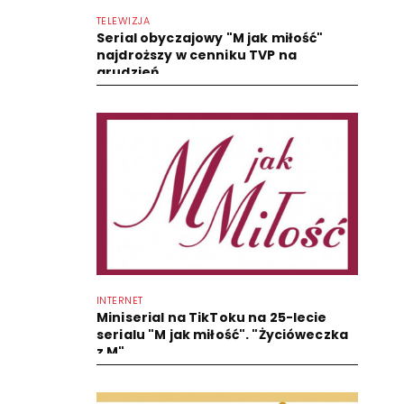
TELEWIZJA
Serial obyczajowy "M jak miłość"
najdroższy w cenniku TVP na
grudzień
INTERNET
Miniserial na TikToku na 25-lecie
serialu "M jak miłość". "Życióweczka
z M"