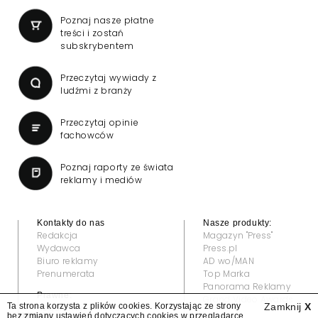
Poznaj nasze płatne
treści i zostań
subskrybentem
Przeczytaj wywiady z
ludźmi z branży
Przeczytaj opinie
fachowców
Poznaj raporty ze świata
reklamy i mediów
Kontakty do nas
Nasze produkty:
Redakcja
Magazyn "Press"
Wydawca
Press.pl
Biuro reklamy
AD wo/MAN
Prenumerata
Top Marka
Panorama Reklamy
Prawne:
Grand Video Awards
Ta strona korzysta z plików cookies. Korzystając ze strony
Zamknij
X
Regulamin
bez zmiany ustawień dotyczących cookies w przeglądarce