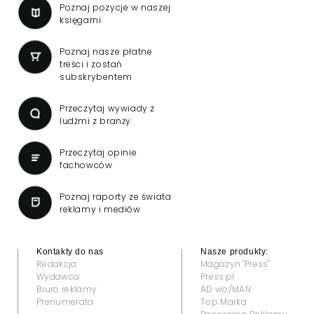
Poznaj pozycje w naszej
księgarni
Poznaj nasze płatne
treści i zostań
subskrybentem
Przeczytaj wywiady z
ludźmi z branży
Przeczytaj opinie
fachowców
Poznaj raporty ze świata
reklamy i mediów
Kontakty do nas
Nasze produkty:
Redakcja
Magazyn "Press"
Wydawca
Press.pl
Biuro reklamy
AD wo/MAN
Prenumerata
Top Marka