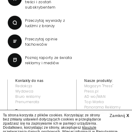
treści i zostań
subskrybentem
Przeczytaj wywiady z
ludźmi z branży
Przeczytaj opinie
fachowców
Poznaj raporty ze świata
reklamy i mediów
Kontakty do nas
Nasze produkty:
Redakcja
Magazyn "Press"
Wydawca
Press.pl
Biuro reklamy
AD wo/MAN
Prenumerata
Top Marka
Panorama Reklamy
Prawne:
Grand Video Awards
Ta strona korzysta z plików cookies. Korzystając ze strony
Zamknij
X
Regulamin
bez zmiany ustawień dotyczących cookies w przeglądarce
Klauzula informacyjna
zgadzasz się na zapisywanie ich w pamięci urządzenia.
© 2022 — All rights reserved
Dodatkowo, korzystając ze strony, akceptujesz
klauzulę
przetwarzania danych osobowych
. Więcej informacji w
Regulaminie
.