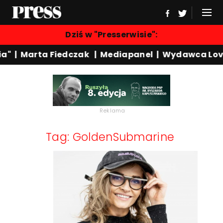
Dziś w "Presserwisie":
a"
|
Marta Fiedczak
|
Mediapanel
|
Wydawca Lov
Reklama
Tag: GoldenSubmarine