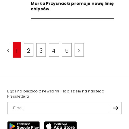
Marka Przysnacki promuje nową linię
chipsów
<
1
2
3
4
5
>
Bądź na bieżaco z newsami i zapisz się na naszego
Presslettera