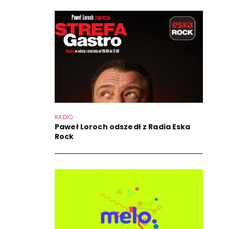
RADIO
Paweł Loroch odszedł z Radia Eska
Rock