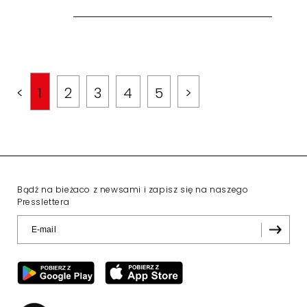
<
1
2
3
4
5
>
Bądź na bieżaco z newsami i zapisz się na naszego
Presslettera