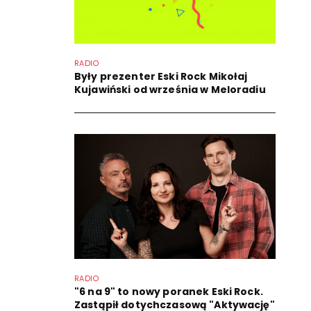
RADIO
Były prezenter Eski Rock Mikołaj
Kujawiński od września w Meloradiu
RADIO
"6 na 9" to nowy poranek Eski Rock.
Zastąpił dotychczasową "Aktywację"