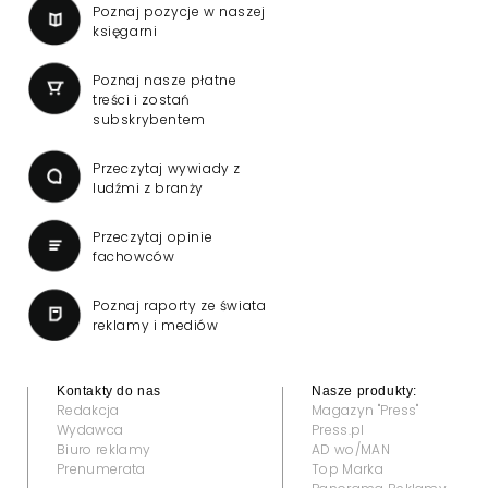
Poznaj pozycje w naszej
księgarni
Poznaj nasze płatne
treści i zostań
subskrybentem
Przeczytaj wywiady z
ludźmi z branży
Przeczytaj opinie
fachowców
Poznaj raporty ze świata
reklamy i mediów
Kontakty do nas
Nasze produkty:
Redakcja
Magazyn "Press"
Wydawca
Press.pl
Biuro reklamy
AD wo/MAN
Prenumerata
Top Marka