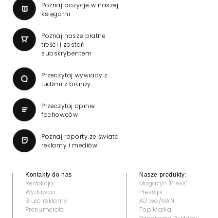
Poznaj pozycje w naszej
księgarni
Poznaj nasze płatne
treści i zostań
subskrybentem
Przeczytaj wywiady z
ludźmi z branży
Przeczytaj opinie
fachowców
Poznaj raporty ze świata
reklamy i mediów
Kontakty do nas
Nasze produkty:
Redakcja
Magazyn "Press"
Wydawca
Press.pl
Biuro reklamy
AD wo/MAN
Prenumerata
Top Marka