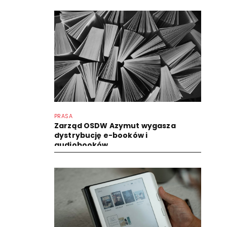
PRASA
Zarząd OSDW Azymut wygasza
dystrybucję e-booków i
audiobooków