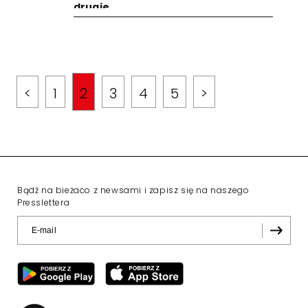
drugie
<
1
2
3
4
5
>
Bądź na bieżaco z newsami i zapisz się na naszego
Presslettera