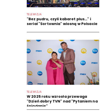
TELEWIZJA
"Bez pudru, czyli kabaret plus…" i
serial "Sortownia" wiosną w Polsacie
TELEWIZJA
W 2025 roku wzrosła przewaga
"Dzień dobry TVN" nad "Pytaniem na
śniadanie"