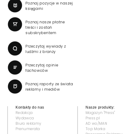
Poznaj pozycje w naszej
księgarni
Poznaj nasze płatne
treści i zostań
subskrybentem
Przeczytaj wywiady z
ludźmi z branży
Przeczytaj opinie
fachowców
Poznaj raporty ze świata
reklamy i mediów
Kontakty do nas
Nasze produkty:
Redakcja
Magazyn "Press"
Wydawca
Press.pl
Biuro reklamy
AD wo/MAN
Prenumerata
Top Marka