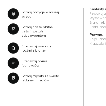
Kontakty 
a
Poznaj pozycje w naszej
Redakcja
księgarni
Wydawc
Biuro re
Prenume
Poznaj nasze płatne
treści i zostań
Prawne:
subskrybentem
Regulam
Klauzula
Przeczytaj wywiady z
ludźmi z branży
Przeczytaj opinie
fachowców
Poznaj raporty ze świata
reklamy i mediów