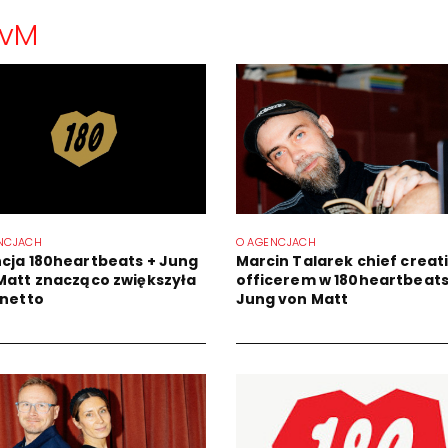
JvM
NCJACH
O AGENCJACH
cja 180heartbeats + Jung
Marcin Talarek chief creat
Matt znacząco zwiększyła
officerem w 180heartbeats
 netto
Jung von Matt