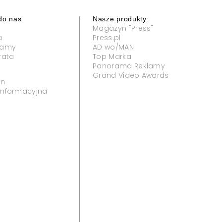
do nas
Nasze produkty:
Magazyn "Press"
a
Press.pl
klamy
AD wo/MAN
rata
Top Marka
Panorama Reklamy
Grand Video Awards
in
 informacyjna