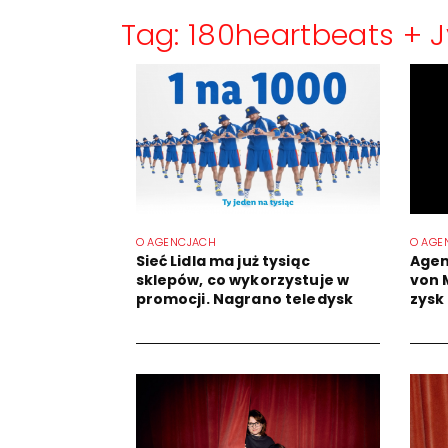
Tag: 180heartbeats + 
O AGENCJACH
O AGE
Sieć Lidla ma już tysiąc
Agen
sklepów, co wykorzystuje w
von 
promocji. Nagrano teledysk
zysk