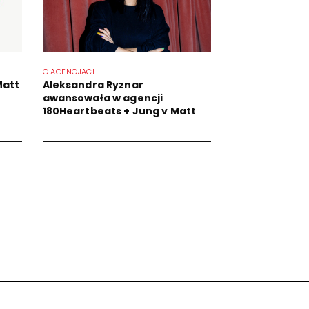
O AGENCJACH
Matt
Aleksandra Ryznar
awansowała w agencji
180Heartbeats + Jung v Matt