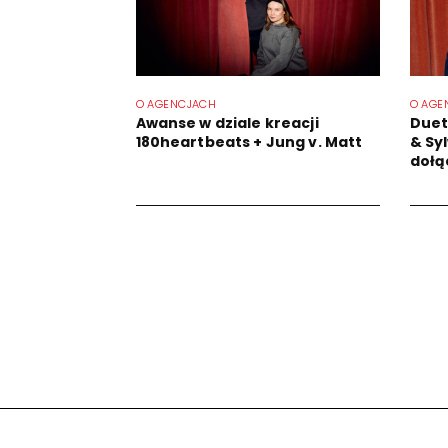
O AGENCJACH
O AGE
Awanse w dziale kreacji
Duet
180heartbeats + Jung v. Matt
& Sy
dołąc