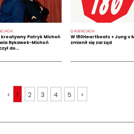
NCJACH
O AGENCJACH
 kreatywny Patryk Michoń
W 180Heartbeats + Jung v 
lwia Rękawek-Michoń
zmienił się zarząd
zył do...
<
1
2
3
4
5
>