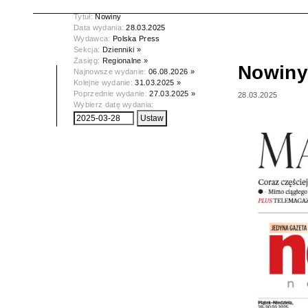
Tytuł:
Nowiny
Data wydania:
28.03.2025
Wydawca:
Polska Press
Sekcja:
Dzienniki »
Zasięg:
Regionalne »
Nowiny
Najnowsze wydanie:
06.08.2026 »
Kolejne wydanie:
31.03.2025 »
Poprzednie wydanie:
27.03.2025 »
28.03.2025
Wybierz datę wydania: