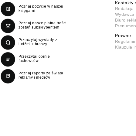
Kontakty 
Poznaj pozycje w naszej
Redakcja
księgarni
Wydawca
Biuro rek
Poznaj nasze płatne treści i
Prenumer
zostań subskrybentem
Prawne:
Przeczytaj wywiady z
Regulami
ludźmi z branży
Klauzula 
Przeczytaj opinie
fachowców
Poznaj raporty ze świata
reklamy i mediów