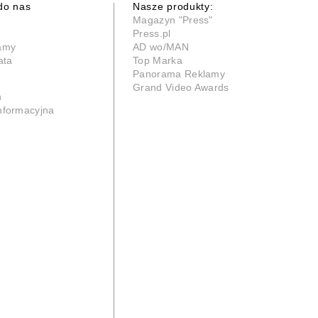
do nas
Nasze produkty:
Magazyn "Press"
Press.pl
lamy
AD wo/MAN
ata
Top Marka
Panorama Reklamy
Grand Video Awards
n
informacyjna