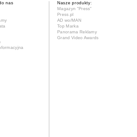
do nas
Nasze produkty:
Magazyn "Press"
Press.pl
lamy
AD wo/MAN
ata
Top Marka
Panorama Reklamy
Grand Video Awards
n
informacyjna