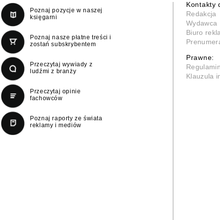
Kontakty 
Poznaj pozycje w naszej
Redakcja
księgarni
Wydawca
Biuro rek
Poznaj nasze płatne treści i
Prenumer
zostań subskrybentem
Prawne:
Przeczytaj wywiady z
Regulami
ludźmi z branży
Klauzula 
Przeczytaj opinie
fachowców
Poznaj raporty ze świata
reklamy i mediów