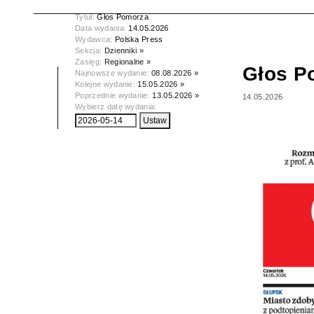
Tytuł:
Głos Pomorza
Data wydania:
14.05.2026
Wydawca:
Polska Press
Sekcja:
Dzienniki »
Zasięg:
Regionalne »
Głos P
Najnowsze wydanie:
08.08.2026 »
Kolejne wydanie:
15.05.2026 »
Poprzednie wydanie:
13.05.2026 »
14.05.2026
Wybierz datę wydania: