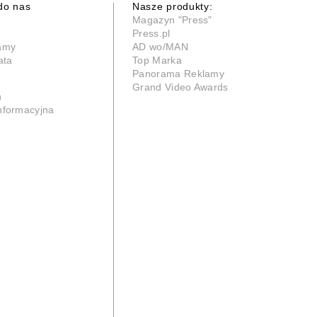
do nas
Nasze produkty:
Magazyn "Press"
Press.pl
lamy
AD wo/MAN
ata
Top Marka
Panorama Reklamy
Grand Video Awards
n
informacyjna