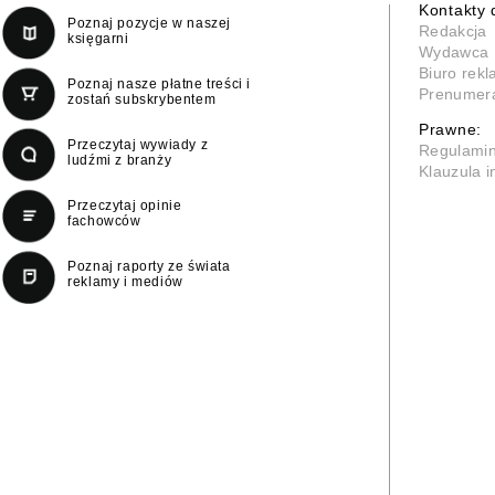
Kontakty 
Poznaj pozycje w naszej
Redakcja
księgarni
Wydawca
Biuro rek
Poznaj nasze płatne treści i
Prenumer
zostań subskrybentem
Prawne:
Przeczytaj wywiady z
Regulami
ludźmi z branży
Klauzula 
Przeczytaj opinie
fachowców
Poznaj raporty ze świata
reklamy i mediów