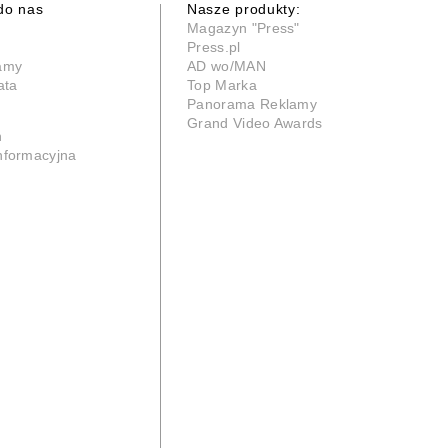
do nas
Nasze produkty:
Magazyn "Press"
Press.pl
lamy
AD wo/MAN
ata
Top Marka
Panorama Reklamy
Grand Video Awards
n
informacyjna