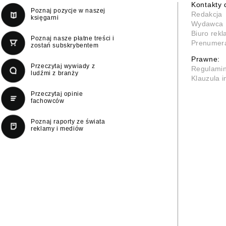
Kontakty 
Poznaj pozycje w naszej
Redakcja
księgarni
Wydawca
Biuro rek
Poznaj nasze płatne treści i
Prenumer
zostań subskrybentem
Prawne:
Przeczytaj wywiady z
Regulami
ludźmi z branży
Klauzula 
Przeczytaj opinie
fachowców
Poznaj raporty ze świata
reklamy i mediów