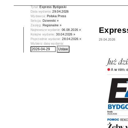
Tytuł:
Express Bydgoski
Data wydania:
29.04.2026
Wydawca:
Polska Press
Sekcja:
Dzienniki »
Zasięg:
Regionalne »
Expres
Najnowsze wydanie:
06.08.2026 »
Kolejne wydanie:
30.04.2026 »
Poprzednie wydanie:
28.04.2026 »
29.04.2026
Wybierz datę wydania: