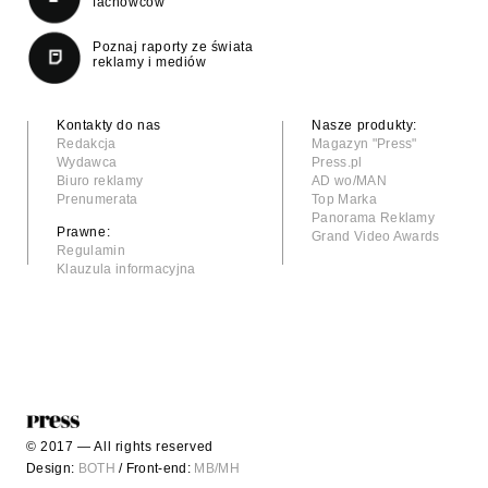
fachowców
Poznaj raporty ze świata
reklamy i mediów
Kontakty do nas
Nasze produkty:
Redakcja
Magazyn "Press"
Wydawca
Press.pl
Biuro reklamy
AD wo/MAN
Prenumerata
Top Marka
Panorama Reklamy
Prawne:
Grand Video Awards
Regulamin
Klauzula informacyjna
© 2017 — All rights reserved
Design:
BOTH
/ Front-end:
MB/MH