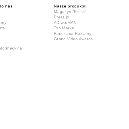
do nas
Nasze produkty:
Magazyn "Press"
Press.pl
lamy
AD wo/MAN
ata
Top Marka
Panorama Reklamy
Grand Video Awards
n
informacyjna