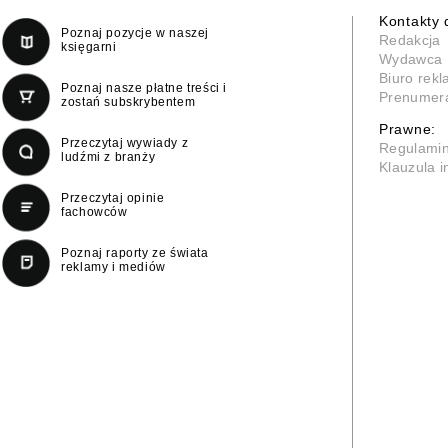
Kontakty 
Poznaj pozycje w naszej
Redakcja
księgarni
Wydawca
Biuro rek
Poznaj nasze płatne treści i
Prenumer
zostań subskrybentem
Prawne:
Przeczytaj wywiady z
Regulami
ludźmi z branży
Klauzula 
Przeczytaj opinie
fachowców
Poznaj raporty ze świata
reklamy i mediów