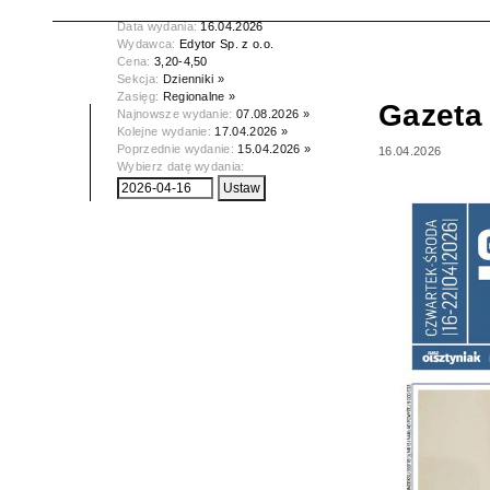
Tytuł:
Gazeta Olsztyńska
Data wydania:
16.04.2026
Wydawca:
Edytor Sp. z o.o.
Cena:
3,20-4,50
Sekcja:
Dzienniki »
Zasięg:
Regionalne »
Gazeta
Najnowsze wydanie:
07.08.2026 »
Kolejne wydanie:
17.04.2026 »
Poprzednie wydanie:
15.04.2026 »
16.04.2026
Wybierz datę wydania: