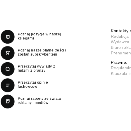
Kontakty 
Poznaj pozycje w naszej
Redakcja
księgarni
Wydawca
Biuro rek
Poznaj nasze płatne treści i
Prenumer
zostań subskrybentem
Prawne:
Przeczytaj wywiady z
Regulami
ludźmi z branży
Klauzula 
Przeczytaj opinie
fachowców
Poznaj raporty ze świata
reklamy i mediów