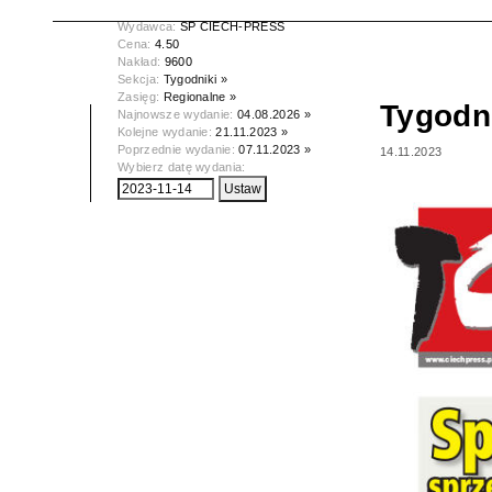
Data wydania:
14.11.2023
Wydawca:
SP CIECH-PRESS
Cena:
4.50
Nakład:
9600
Sekcja:
Tygodniki »
Zasięg:
Regionalne »
Tygodn
Najnowsze wydanie:
04.08.2026 »
Kolejne wydanie:
21.11.2023 »
Poprzednie wydanie:
07.11.2023 »
14.11.2023
Wybierz datę wydania: