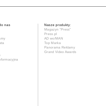
do nas
Nasze produkty:
Magazyn "Press"
Press.pl
lamy
AD wo/MAN
ata
Top Marka
Panorama Reklamy
Grand Video Awards
n
informacyjna