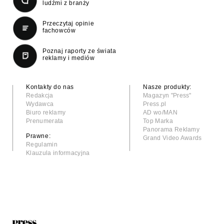
ludźmi z branży
Przeczytaj opinie
fachowców
Poznaj raporty ze świata
reklamy i mediów
Kontakty do nas
Nasze produkty:
Redakcja
Magazyn "Press"
Wydawca
Press.pl
Biuro reklamy
AD wo/MAN
Prenumerata
Top Marka
Panorama Reklamy
Prawne:
Grand Video Awards
Regulamin
Klauzula informacyjna