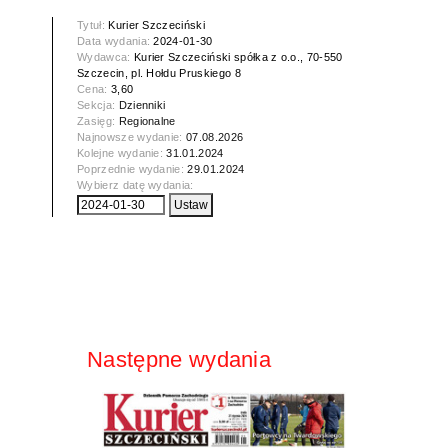
Tytuł:
Kurier Szczeciński
Data wydania:
2024-01-30
Wydawca:
Kurier Szczeciński spółka z o.o., 70-550
Szczecin, pl. Hołdu Pruskiego 8
Cena:
3,60
Sekcja:
Dzienniki
Zasięg:
Regionalne
Najnowsze wydanie:
07.08.2026
Kolejne wydanie:
31.01.2024
Poprzednie wydanie:
29.01.2024
Wybierz datę wydania:
Następne wydania