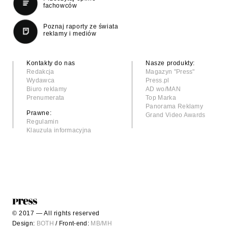
fachowców
Poznaj raporty ze świata
reklamy i mediów
Kontakty do nas
Nasze produkty:
Redakcja
Magazyn "Press"
Wydawca
Press.pl
Biuro reklamy
AD wo/MAN
Prenumerata
Top Marka
Panorama Reklamy
Prawne:
Grand Video Awards
Regulamin
Klauzula informacyjna
© 2017 — All rights reserved
Design:
BOTH
/ Front-end:
MB/MH