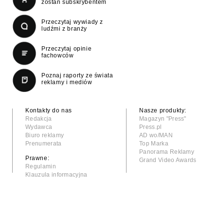
zostań subskrybentem
Przeczytaj wywiady z
ludźmi z branży
Przeczytaj opinie
fachowców
Poznaj raporty ze świata
reklamy i mediów
Kontakty do nas
Nasze produkty:
Redakcja
Magazyn "Press"
Wydawca
Press.pl
Biuro reklamy
AD wo/MAN
Prenumerata
Top Marka
Panorama Reklamy
Prawne:
Grand Video Awards
Regulamin
Klauzula informacyjna