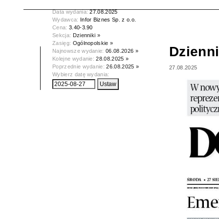
Tytuł:
Dziennik Gazeta Prawna
Data wydania:
27.08.2025
Wydawca:
Infor Biznes Sp. z o.o.
Cena:
3.40-3.90
Sekcja:
Dzienniki »
Zasięg:
Ogólnopolskie »
Dzienn
Najnowsze wydanie:
06.08.2026 »
Kolejne wydanie:
28.08.2025 »
Poprzednie wydanie:
26.08.2025 »
27.08.2025
Wybierz datę wydania: