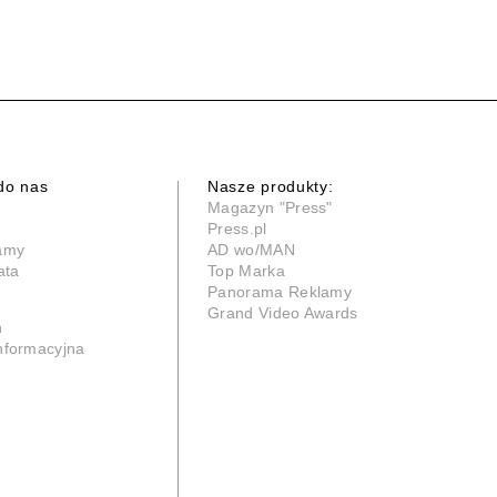
do nas
Nasze produkty:
Magazyn "Press"
Press.pl
lamy
AD wo/MAN
ata
Top Marka
Panorama Reklamy
Grand Video Awards
n
informacyjna