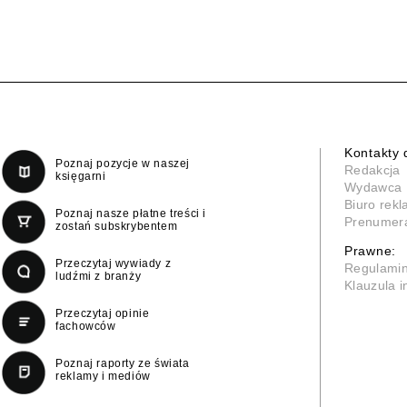
Kontakty 
Poznaj pozycje w naszej
Redakcja
księgarni
Wydawca
Biuro rek
Poznaj nasze płatne treści i
Prenumer
zostań subskrybentem
Prawne:
Przeczytaj wywiady z
Regulami
ludźmi z branży
Klauzula 
Przeczytaj opinie
fachowców
Poznaj raporty ze świata
reklamy i mediów