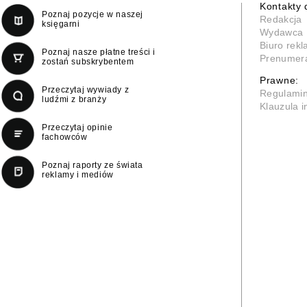
Kontakty 
Poznaj pozycje w naszej
Redakcja
księgarni
Wydawca
Biuro rek
Poznaj nasze płatne treści i
Prenumer
zostań subskrybentem
Prawne:
Przeczytaj wywiady z
Regulami
ludźmi z branży
Klauzula 
Przeczytaj opinie
fachowców
Poznaj raporty ze świata
reklamy i mediów