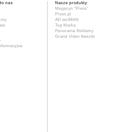
do nas
Nasze produkty:
Magazyn "Press"
Press.pl
lamy
AD wo/MAN
ata
Top Marka
Panorama Reklamy
Grand Video Awards
n
informacyjna