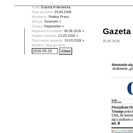
Tytuł:
Gazeta Krakowska
Data wydania:
20.05.2026
Wydawca:
Polska Press
Sekcja:
Dzienniki »
Zasięg:
Regionalne »
Gazeta
Najnowsze wydanie:
06.08.2026 »
Kolejne wydanie:
21.05.2026 »
Poprzednie wydanie:
19.05.2026 »
20.05.2026
Wybierz datę wydania: