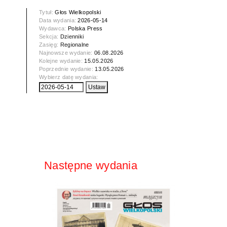
Tytuł:
Głos Wielkopolski
Data wydania:
2026-05-14
Wydawca:
Polska Press
Sekcja:
Dzienniki
Zasięg:
Regionalne
Najnowsze wydanie:
06.08.2026
Kolejne wydanie:
15.05.2026
Poprzednie wydanie:
13.05.2026
Wybierz datę wydania:
Następne wydania