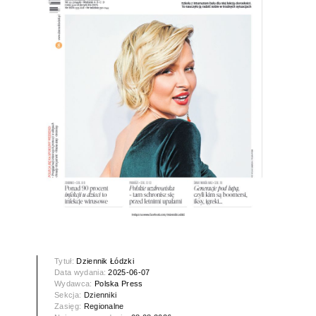
Tytuł:
Dziennik Łódzki
Data wydania:
2025-06-07
Wydawca:
Polska Press
Sekcja:
Dzienniki
Zasięg:
Regionalne