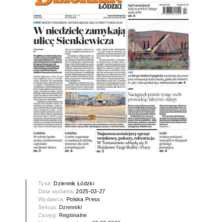
Tytuł:
Dziennik Łódzki
Data wydania:
2025-03-27
Wydawca:
Polska Press
Sekcja:
Dzienniki
Zasięg:
Regionalne