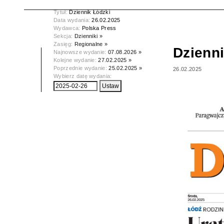
Tytuł:
Dziennik Łódzki
Data wydania:
26.02.2025
Wydawca:
Polska Press
Sekcja:
Dzienniki »
Zasięg:
Regionalne »
Dzienni
Najnowsze wydanie:
07.08.2026 »
Kolejne wydanie:
27.02.2025 »
Poprzednie wydanie:
25.02.2025 »
26.02.2025
Wybierz datę wydania: