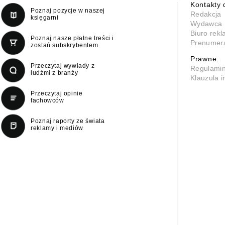
Kontakty 
Poznaj pozycje w naszej
Redakcja
księgarni
Wydawca
Biuro rek
Poznaj nasze płatne treści i
Prenumer
zostań subskrybentem
Prawne:
Przeczytaj wywiady z
Regulami
ludźmi z branży
Klauzula 
Przeczytaj opinie
fachowców
Poznaj raporty ze świata
reklamy i mediów