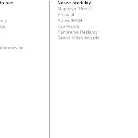
do nas
Nasze produkty:
Magazyn "Press"
Press.pl
lamy
AD wo/MAN
ata
Top Marka
Panorama Reklamy
Grand Video Awards
n
informacyjna