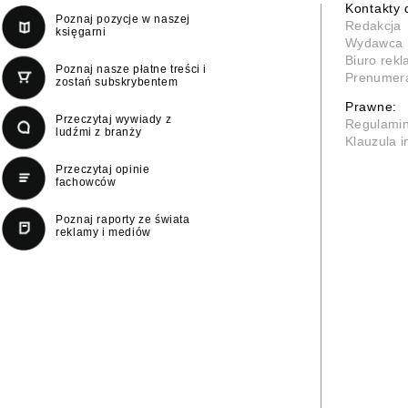
Kontakty 
Poznaj pozycje w naszej
Redakcja
księgarni
Wydawca
Biuro rek
Poznaj nasze płatne treści i
Prenumer
zostań subskrybentem
Prawne:
Przeczytaj wywiady z
Regulami
ludźmi z branży
Klauzula 
Przeczytaj opinie
fachowców
Poznaj raporty ze świata
reklamy i mediów