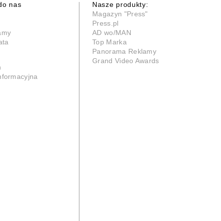
do nas
Nasze produkty:
Magazyn "Press"
Press.pl
lamy
AD wo/MAN
ata
Top Marka
Panorama Reklamy
Grand Video Awards
n
informacyjna