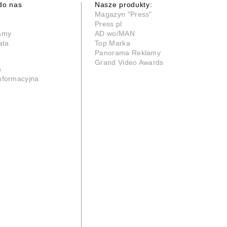
do nas
Nasze produkty:
Magazyn "Press"
Press.pl
lamy
AD wo/MAN
ata
Top Marka
Panorama Reklamy
Grand Video Awards
n
informacyjna