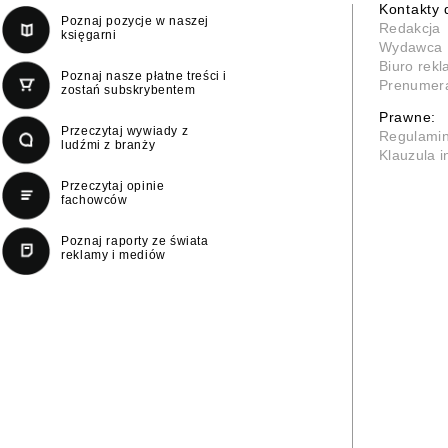
Kontakty 
Poznaj pozycje w naszej
Redakcja
księgarni
Wydawca
Biuro rek
Poznaj nasze płatne treści i
Prenumer
zostań subskrybentem
Prawne:
Przeczytaj wywiady z
Regulami
ludźmi z branży
Klauzula 
Przeczytaj opinie
fachowców
Poznaj raporty ze świata
reklamy i mediów