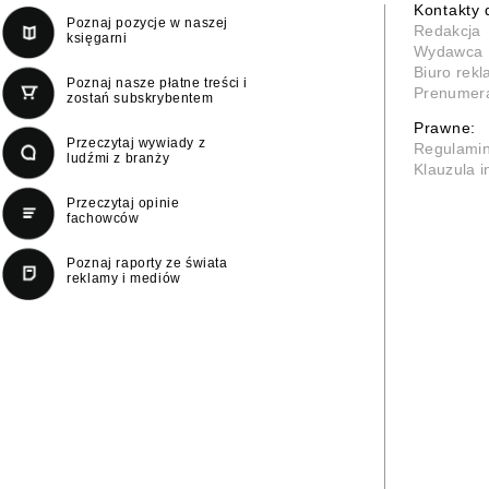
Kontakty 
Poznaj pozycje w naszej
Redakcja
księgarni
Wydawca
Biuro rek
Poznaj nasze płatne treści i
Prenumer
zostań subskrybentem
Prawne:
Przeczytaj wywiady z
Regulami
ludźmi z branży
Klauzula 
Przeczytaj opinie
fachowców
Poznaj raporty ze świata
reklamy i mediów