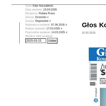
Tytuł:
Głos Koszaliński
Data wydania:
15.03.2025
Wydawca:
Polska Press
Sekcja:
Dzienniki »
Zasięg:
Regionalne »
Głos Ko
Najnowsze wydanie:
07.08.2026 »
Kolejne wydanie:
17.03.2025 »
Poprzednie wydanie:
14.03.2025 »
15.03.2025
Wybierz datę wydania: