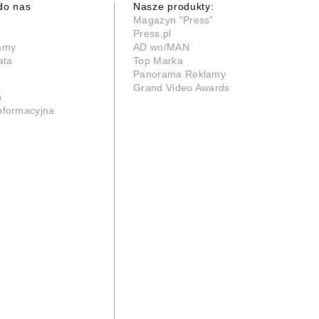
do nas
Nasze produkty:
Magazyn "Press"
Press.pl
lamy
AD wo/MAN
ata
Top Marka
Panorama Reklamy
Grand Video Awards
n
informacyjna