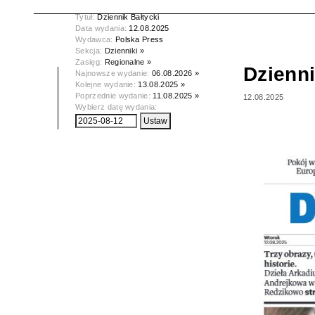
Tytuł:
Dziennik Bałtycki
Data wydania:
12.08.2025
Wydawca:
Polska Press
Sekcja:
Dzienniki »
Zasięg:
Regionalne »
Dzienni
Najnowsze wydanie:
06.08.2026 »
Kolejne wydanie:
13.08.2025 »
Poprzednie wydanie:
11.08.2025 »
12.08.2025
Wybierz datę wydania: