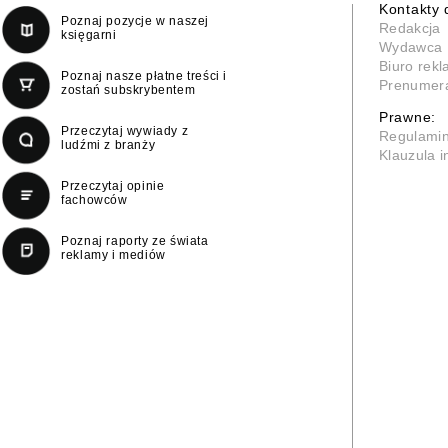
Kontakty 
Poznaj pozycje w naszej
Redakcja
księgarni
Wydawca
Biuro rek
Poznaj nasze płatne treści i
Prenumer
zostań subskrybentem
Prawne:
Przeczytaj wywiady z
Regulami
ludźmi z branży
Klauzula 
Przeczytaj opinie
fachowców
Poznaj raporty ze świata
reklamy i mediów