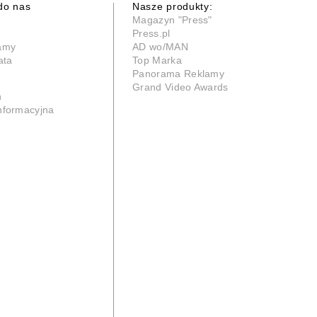
do nas
Nasze produkty:
Magazyn "Press"
Press.pl
lamy
AD wo/MAN
ata
Top Marka
Panorama Reklamy
Grand Video Awards
n
informacyjna