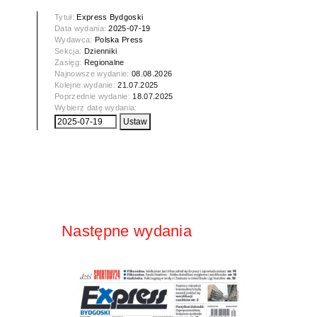
Tytuł:
Express Bydgoski
Data wydania:
2025-07-19
Wydawca:
Polska Press
Sekcja:
Dzienniki
Zasięg:
Regionalne
Najnowsze wydanie:
08.08.2026
Kolejne wydanie:
21.07.2025
Poprzednie wydanie:
18.07.2025
Wybierz datę wydania:
Następne wydania