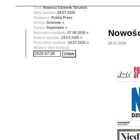
Tytuł:
Nowości Dziennik Toruński
Data wydania:
28.07.2025
Wydawca:
Polska Press
Sekcja:
Dzienniki »
Zasięg:
Regionalne »
Nowośc
Najnowsze wydanie:
07.08.2026 »
Kolejne wydanie:
29.07.2025 »
Poprzednie wydanie:
26.07.2025 »
28.07.2025
Wybierz datę wydania: