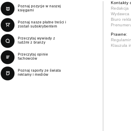
Kontakty 
Poznaj pozycje w naszej
Redakcja
księgarni
Wydawca
Biuro rek
Poznaj nasze płatne treści i
Prenumer
zostań subskrybentem
Prawne:
Przeczytaj wywiady z
Regulami
ludźmi z branży
Klauzula 
Przeczytaj opinie
fachowców
Poznaj raporty ze świata
reklamy i mediów