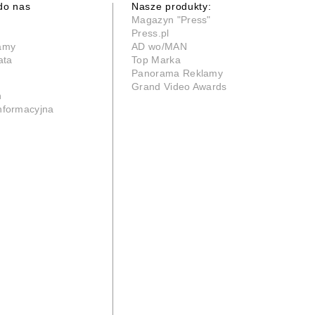
do nas
Nasze produkty:
Magazyn "Press"
Press.pl
lamy
AD wo/MAN
ata
Top Marka
Panorama Reklamy
Grand Video Awards
n
informacyjna