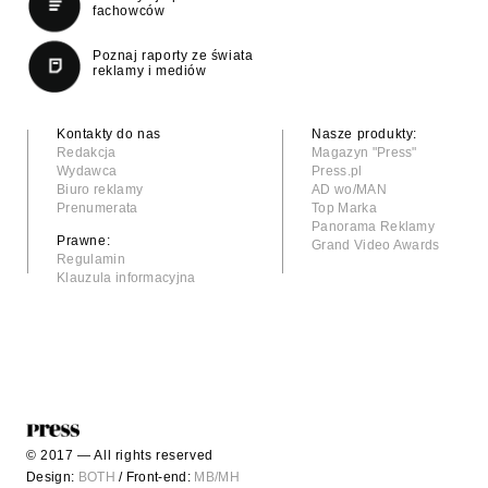
fachowców
Poznaj raporty ze świata
reklamy i mediów
Kontakty do nas
Nasze produkty:
Redakcja
Magazyn "Press"
Wydawca
Press.pl
Biuro reklamy
AD wo/MAN
Prenumerata
Top Marka
Panorama Reklamy
Prawne:
Grand Video Awards
Regulamin
Klauzula informacyjna
© 2017 — All rights reserved
Design:
BOTH
/ Front-end:
MB/MH