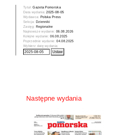
Tytuł:
Gazeta Pomorska
Data wydania:
2025-08-05
Wydawca:
Polska Press
Sekcja:
Dzienniki
Zasięg:
Regionalne
Najnowsze wydanie:
06.08.2026
Kolejne wydanie:
06.08.2025
Poprzednie wydanie:
04.08.2025
Wybierz datę wydania:
Następne wydania