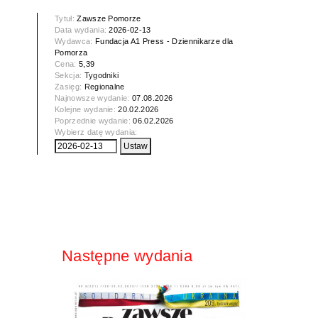
Tytuł:
Zawsze Pomorze
Data wydania:
2026-02-13
Wydawca:
Fundacja A1 Press - Dziennikarze dla
Pomorza
Cena:
5,39
Sekcja:
Tygodniki
Zasięg:
Regionalne
Najnowsze wydanie:
07.08.2026
Kolejne wydanie:
20.02.2026
Poprzednie wydanie:
06.02.2026
Wybierz datę wydania:
Następne wydania