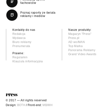
fachowców
Poznaj raporty ze świata
reklamy i mediów
Kontakty do nas
Nasze produkty:
Redakcja
Magazyn "Press"
Wydawca
Press.pl
Biuro reklamy
AD wo/MAN
Prenumerata
Top Marka
Panorama Reklamy
Prawne:
Grand Video Awards
Regulamin
Klauzula informacyjna
© 2017 — All rights reserved
Design:
BOTH
/ Front-end:
MB/MH