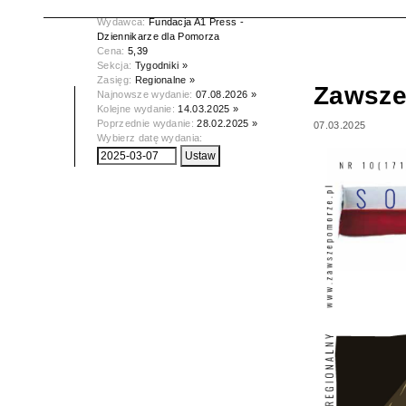
Data wydania:
07.03.2025
Wydawca:
Fundacja A1 Press -
Dziennikarze dla Pomorza
Cena:
5,39
Sekcja:
Tygodniki »
Zasięg:
Regionalne »
Zawsze
Najnowsze wydanie:
07.08.2026 »
Kolejne wydanie:
14.03.2025 »
Poprzednie wydanie:
28.02.2025 »
07.03.2025
Wybierz datę wydania: