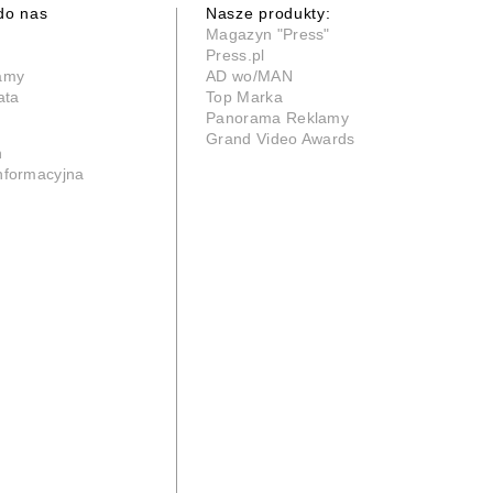
do nas
Nasze produkty:
Magazyn "Press"
Press.pl
lamy
AD wo/MAN
ata
Top Marka
Panorama Reklamy
Grand Video Awards
n
informacyjna