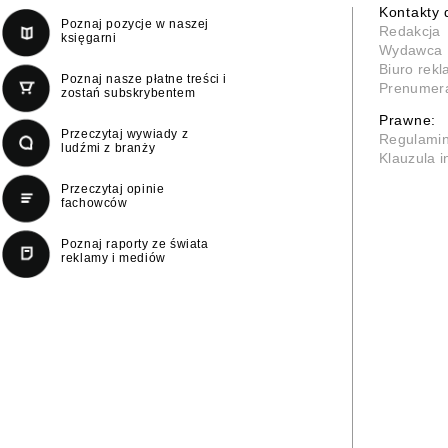
Kontakty 
Poznaj pozycje w naszej
Redakcja
księgarni
Wydawca
Biuro rek
Poznaj nasze płatne treści i
Prenumer
zostań subskrybentem
Prawne:
Przeczytaj wywiady z
Regulami
ludźmi z branży
Klauzula 
Przeczytaj opinie
fachowców
Poznaj raporty ze świata
reklamy i mediów