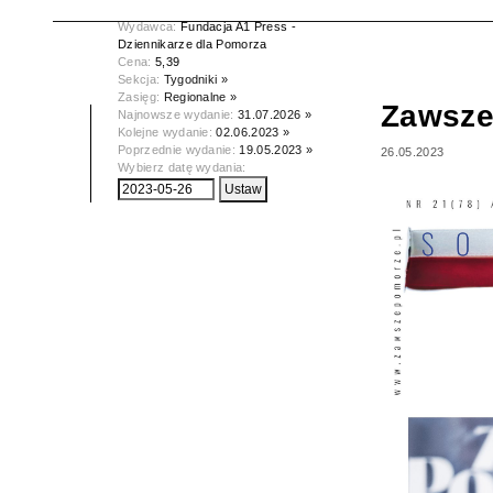
Data wydania:
26.05.2023
Wydawca:
Fundacja A1 Press -
Dziennikarze dla Pomorza
Cena:
5,39
Sekcja:
Tygodniki »
Zasięg:
Regionalne »
Zawsze
Najnowsze wydanie:
31.07.2026 »
Kolejne wydanie:
02.06.2023 »
Poprzednie wydanie:
19.05.2023 »
26.05.2023
Wybierz datę wydania: