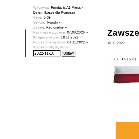
Data wydania:
10.11.2022
Wydawca:
Fundacja A1 Press -
Dziennikarze dla Pomorza
Cena:
5,39
Sekcja:
Tygodniki »
Zasięg:
Regionalne »
Zawsze
Najnowsze wydanie:
07.08.2026 »
Kolejne wydanie:
18.11.2022 »
Poprzednie wydanie:
04.11.2022 »
10.11.2022
Wybierz datę wydania: